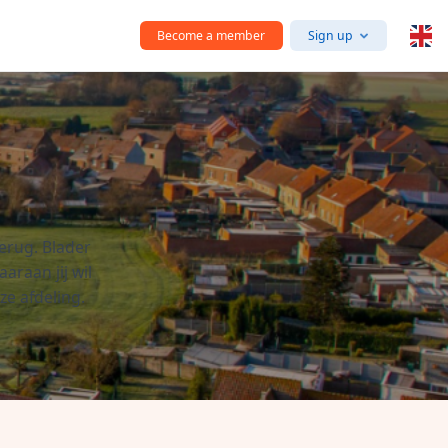
Become a member
Sign up
terug. Blader
araan jij wil
ze afdeling.