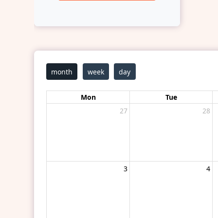
month
week
day
Mon
Tue
27
28
3
4