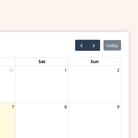
today
Sat
Sun
31
1
2
7
8
9