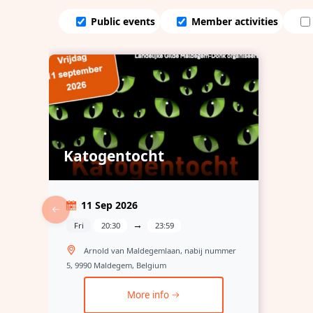
Public events
Member activities
Katogentocht
11 Sep 2026
→
Fri
20:30
23:59
Arnold van Maldegemlaan, nabij nummer
5, 9990 Maldegem, Belgium
More info