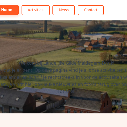
Home
Activities
News
Contact
Welkom bij Landelijke Gilde Maldegem-Donk!
lij dat je er bent. Op deze pagina vind je al onze activiteiten 
kalender en schrijf je rechtstreeks in voor de activiteiten wa
n. Je vindt hier ook leuke nieuwtjes en foto's terug over on
Tot snel!